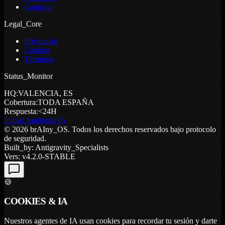
Contacto
Legal_Core
Privacidad
Cookies
Términos
Status_Monitor
HQ:
VALENCIA, ES
Cobertura:
TODA ESPAÑA
Respuesta:
<24H
Iniciar Auditoría IA
© 2026 brAIny_OS. Todos los derechos reservados bajo protocolo
de seguridad.
Built_by: Antigravity_Specialists
Vers: v4.2.0-STABLE
🍪
COOKIES
& IA
Nuestros agentes de IA usan cookies para recordar tu sesión y darte