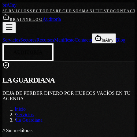
br
AI
ny
SERVICIOS
SECTORES
RECURSOS
MANIFIESTO
CONTACT
Auditoría
BRAINY
BLOG
Servicios
Sectores
Recursos
Manifiesto
Contacto
Blog
brAIny
AUDITORÍA
LA GUARDIANA
DEJA DE PERDER DINERO POR HUECOS VACÍOS EN TU
AGENDA.
Inicio
/
Servicios
/
La Guardiana
// Sin metáforas